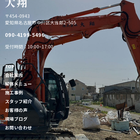
〒454-0943
愛知県名古屋市中川区大当郎2ｰ505
090-4199-5496
受付時間：10:00~17:00
TOP
会社案内
解体メニュー
施工事例
スタッフ紹介
お客様の声
現場ブログ
お問い合わせ